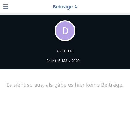
Beiträge
D
danima
Beitritt
6. März 2020
Es sieht so aus, als gäbe es hier keine Beiträge.