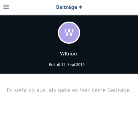
Beiträge
W
WKnorr
Beitritt
17. Sept 2019
Es sieht so aus, als gäbe es hier keine Beiträge.