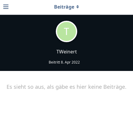
Beiträge
T
TWeinert
Beitritt
8. Apr 2022
Es sieht so aus, als gäbe es hier keine Beiträge.