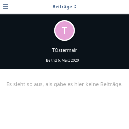
Beiträge
T
TOstermair
Beitritt
6. März 2020
Es sieht so aus, als gäbe es hier keine Beiträge.