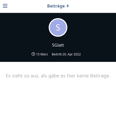
Beiträge
S
SGlatt
15 März
Beitritt
20. Apr 2022
Es sieht so aus, als gäbe es hier keine Beiträge.