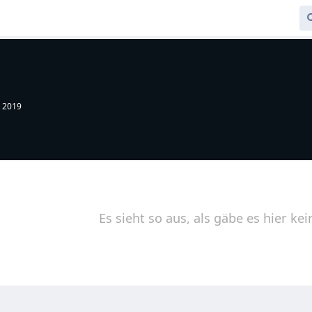
t 2019
Es sieht so aus, als gäbe es hier kei