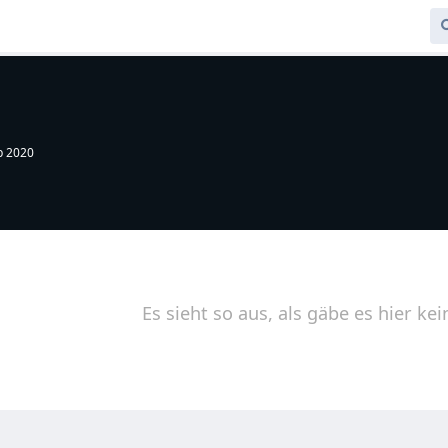
b 2020
Es sieht so aus, als gäbe es hier kei