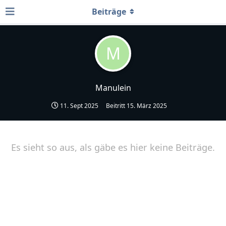
Beiträge
M
Manulein
11. Sept 2025
Beitritt
15. März 2025
Es sieht so aus, als gäbe es hier keine Beiträge.