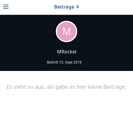
Beiträge
M
MRockel
Beitritt
15. Sept 2019
Es sieht so aus, als gäbe es hier keine Beiträge.