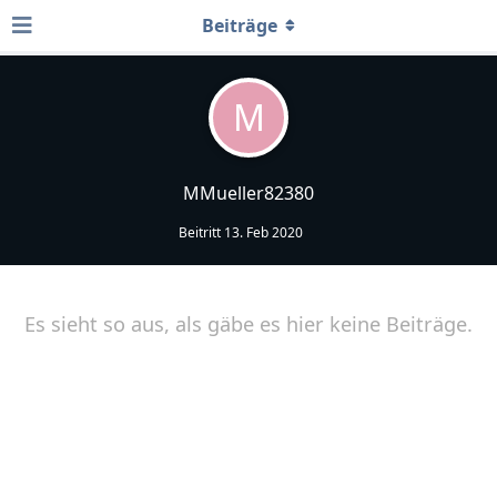
Beiträge
M
MMueller82380
Beitritt
13. Feb 2020
Es sieht so aus, als gäbe es hier keine Beiträge.