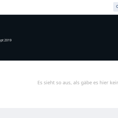
ept 2019
Es sieht so aus, als gäbe es hier kei