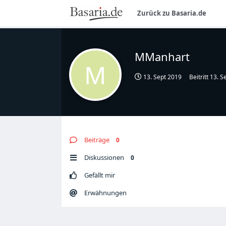
Zurück zu Basaria.de
MManhart
M
13. Sept 2019
Beitritt
13. S
Beiträge
0
Diskussionen
0
Gefällt mir
Erwähnungen