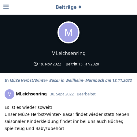
Beiträge
M
MLeichsenring
19. Nov 2022
Beitritt
15. Jan 2020
In
MüZe Herbst/Winter- Basar in Weilheim- Marnbach am 18.11.2022
MLeichsenring
M
30. Sept 2022
Bearbeitet
Es ist es wieder soweit!
Unser MüZe Herbst/Winter- Basar findet wieder statt! Neben
saisonaler Kinderkleidung findet ihr bei uns auch Bücher,
Spielzeug und Babyzubehör!