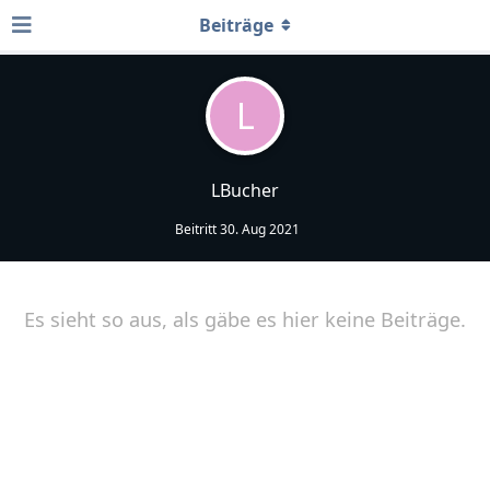
Beiträge
L
LBucher
Beitritt
30. Aug 2021
Es sieht so aus, als gäbe es hier keine Beiträge.