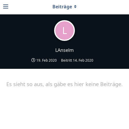
Beiträge
L
LAnselm
19. Feb 2020
Beitritt
14. Feb 2020
Es sieht so aus, als gäbe es hier keine Beiträge.