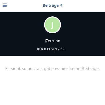
Beiträge
J
JZerruhn
Beitritt
13. Sept 2019
Es sieht so aus, als gäbe es hier keine Beiträge.