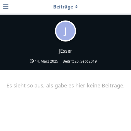
Beiträge
J
JEsser
14. März 2025
Beitritt
20. Sept 2019
Es sieht so aus, als gäbe es hier keine Beiträge.