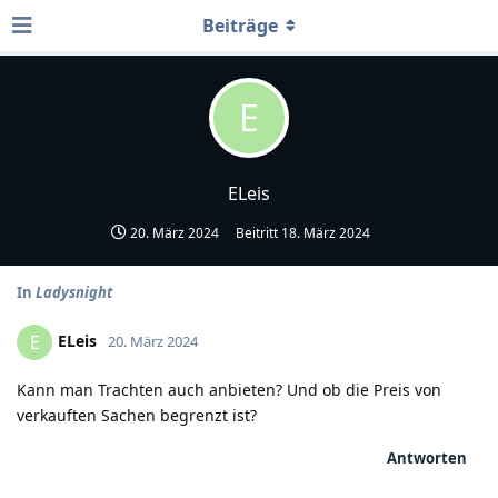
Beiträge
E
ELeis
20. März 2024
Beitritt
18. März 2024
In
Ladysnight
ELeis
E
20. März 2024
Kann man Trachten auch anbieten? Und ob die Preis von
verkauften Sachen begrenzt ist?
Antworten