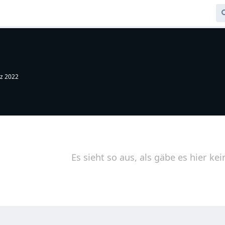
rz 2022
Es sieht so aus, als gäbe es hier kei