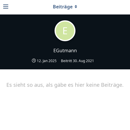
Beiträge
E
EGutmann
12. Jan 2025
Beitritt
30. Aug 2021
Es sieht so aus, als gäbe es hier keine Beiträge.