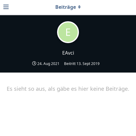
Beiträge
E
EAvci
24. Aug 2021
Beitritt
13. Sept 2019
Es sieht so aus, als gäbe es hier keine Beiträge.