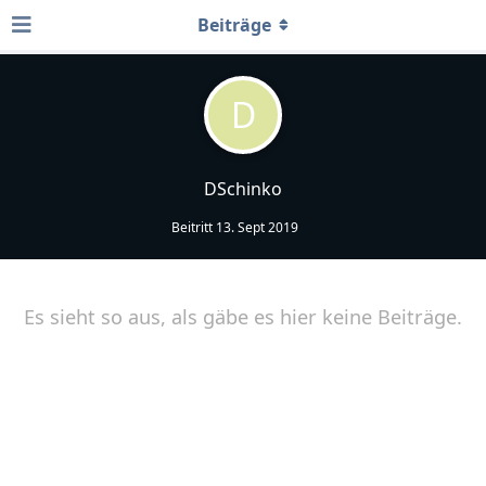
Beiträge
D
DSchinko
Beitritt
13. Sept 2019
Es sieht so aus, als gäbe es hier keine Beiträge.