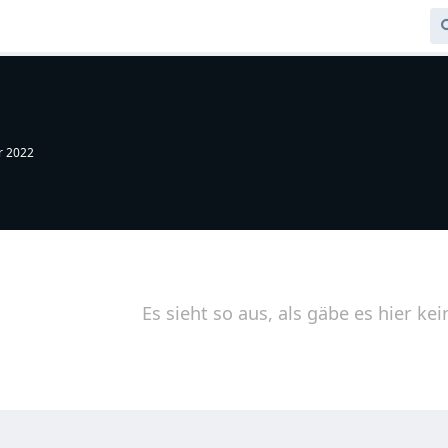
r 2022
Es sieht so aus, als gäbe es hier kei