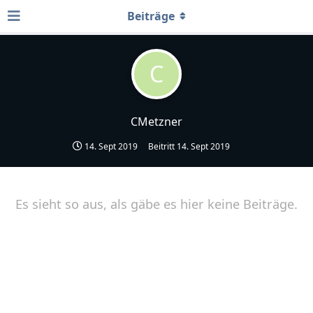
Beiträge
C
CMetzner
14. Sept 2019
Beitritt
14. Sept 2019
Es sieht so aus, als gäbe es hier keine Beiträge.