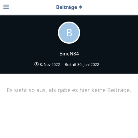
Beiträge
B
BineN84
8. Nov 2022
Beitritt
30. Juni 2022
Es sieht so aus, als gäbe es hier keine Beiträge.