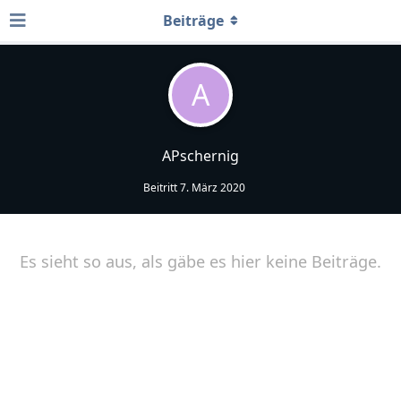
Beiträge
A
APschernig
Beitritt
7. März 2020
Es sieht so aus, als gäbe es hier keine Beiträge.