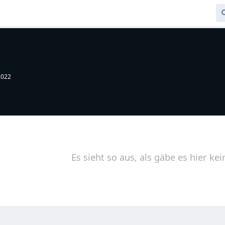
2022
Es sieht so aus, als gäbe es hier kei