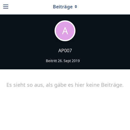
Beiträge
A
AP007
Beitritt
26. Sept 2019
Es sieht so aus, als gäbe es hier keine Beiträge.