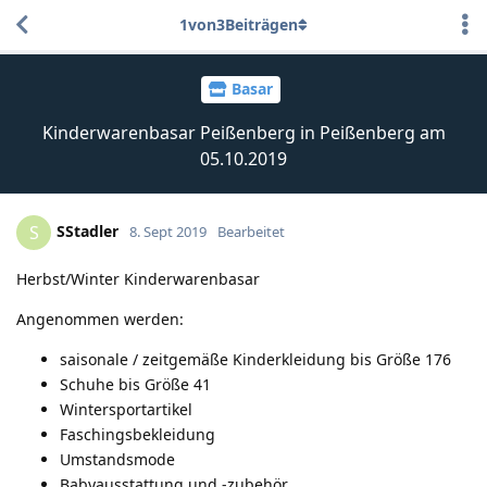
1
von
3
Beiträgen
Basar
Kinderwarenbasar Peißenberg in Peißenberg am
05.10.2019
SStadler
S
8. Sept 2019
Bearbeitet
Herbst/Winter Kinderwarenbasar
Angenommen werden:
saisonale / zeitgemäße Kinderkleidung bis Größe 176
Schuhe bis Größe 41
Wintersportartikel
Faschingsbekleidung
Umstandsmode
Babyausstattung und -zubehör