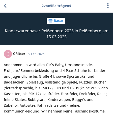
2
von
5
Beiträgen
Basar
Kinderwarenbasar Peißenberg 2025 in Peißenberg am
15.03.2025
CRitter
C
8. Feb 2025
Angenommen wird alles für´s Baby, Umstandsmode,
Frühjahr/ Sommerbekleidung und 4 Paar Schuhe für Kinder
und Jugendliche bis Größe 41, sowie Sportartikel und
Badesachen, Spielzeug, vollständige Spiele, Puzzles, Bücher
(deutschsprachig, bis FSK12), CDs und DVDs (keine VHS Video
Kassetten, bis FSK 12), Laufräder, Fahrräder, Dreiräder, Roller,
Inline-Skates, Bobbycars, Kinderwagen, Buggy`s und
Zubehör, Autositze, Fahrradsitze und -helme,
Kommunionkleidung. Wir nehmen keine Faschingskostüme,