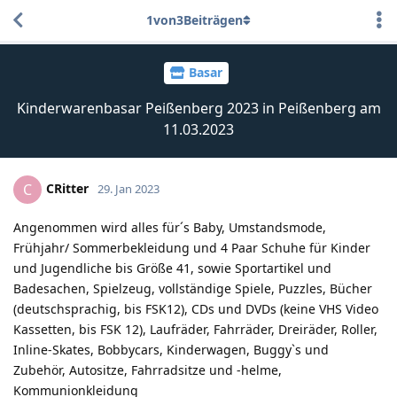
1
von
3
Beiträgen
Basar
Kinderwarenbasar Peißenberg 2023 in Peißenberg am
11.03.2023
CRitter
C
29. Jan 2023
Angenommen wird alles für´s Baby, Umstandsmode,
Frühjahr/ Sommerbekleidung und 4 Paar Schuhe für Kinder
und Jugendliche bis Größe 41, sowie Sportartikel und
Badesachen, Spielzeug, vollständige Spiele, Puzzles, Bücher
(deutschsprachig, bis FSK12), CDs und DVDs (keine VHS Video
Kassetten, bis FSK 12), Laufräder, Fahrräder, Dreiräder, Roller,
Inline-Skates, Bobbycars, Kinderwagen, Buggy`s und
Zubehör, Autositze, Fahrradsitze und -helme,
Kommunionkleidung