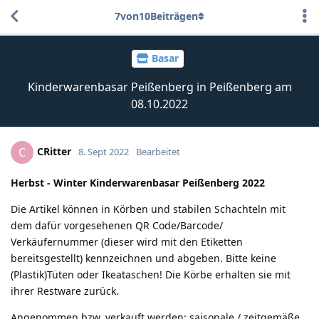
7
von
10
Beiträgen
Basar
Kinderwarenbasar Peißenberg in Peißenberg am
08.10.2022
CRitter
C
8. Sept 2022
Bearbeitet
Herbst - Winter Kinderwarenbasar Peißenberg 2022
Die Artikel können in Körben und stabilen Schachteln mit
dem dafür vorgesehenen QR Code/Barcode/
Verkäufernummer (dieser wird mit den Etiketten
bereitsgestellt) kennzeichnen und abgeben. Bitte keine
(Plastik)Tüten oder Ikeataschen! Die Körbe erhalten sie mit
ihrer Restware zurück.
Angenommen bzw. verkauft werden: saisonale / zeitgemäße